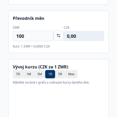
Převodník měn
ZWR
CZK
0,00
Kurz: 1
ZWR
=
0,0000
CZK
Vývoj kurzu (CZK za 1
ZWR
)
7D
1M
3M
1R
5R
Max
Klikněte na bod v grafu a zobrazte kurzy daného dne.