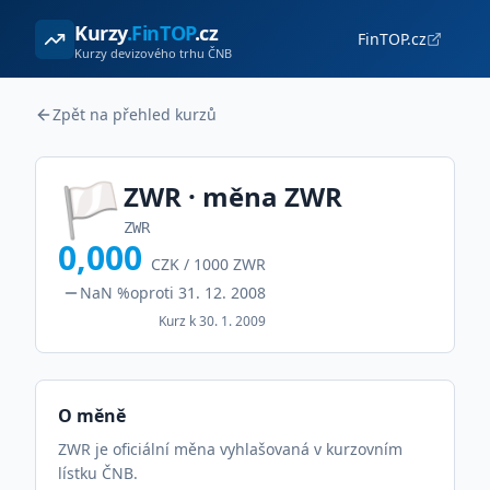
Kurzy
.FinTOP
.cz
FinTOP.cz
Kurzy devizového trhu ČNB
Zpět na přehled kurzů
🏳️
ZWR
· měna
ZWR
ZWR
0,000
CZK /
1000
ZWR
NaN %
oproti
31. 12. 2008
Kurz k
30. 1. 2009
O měně
ZWR je oficiální měna vyhlašovaná v kurzovním
lístku ČNB.