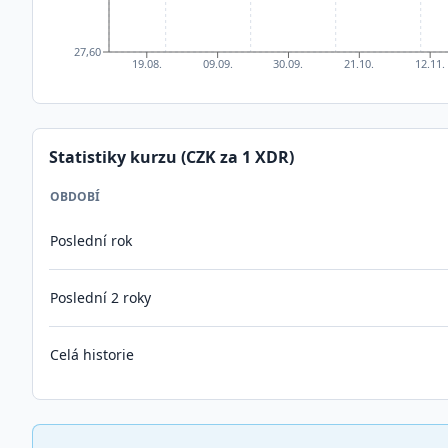
27,60
19.08.
09.09.
30.09.
21.10.
12.11.
Statistiky kurzu (CZK za 1
XDR
)
OBDOBÍ
Poslední rok
Poslední 2 roky
Celá historie