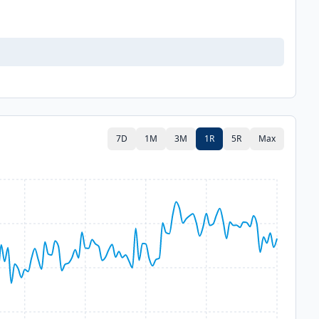
7D
1M
3M
1R
5R
Max