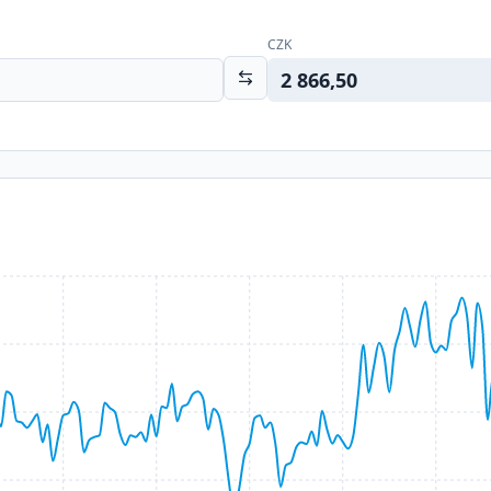
CZK
2 866,50