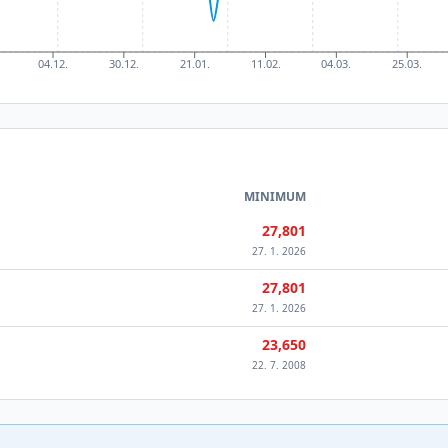
04.12.
30.12.
21.01.
11.02.
04.03.
25.03.
MINIMUM
27,801
27. 1. 2026
27,801
27. 1. 2026
23,650
22. 7. 2008