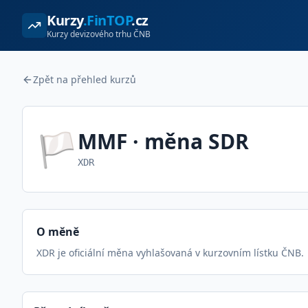
Kurzy
.FinTOP
.cz
Kurzy devizového trhu ČNB
Zpět na přehled kurzů
🏳️
MMF
· měna
SDR
XDR
O měně
XDR je oficiální měna vyhlašovaná v kurzovním lístku ČNB.