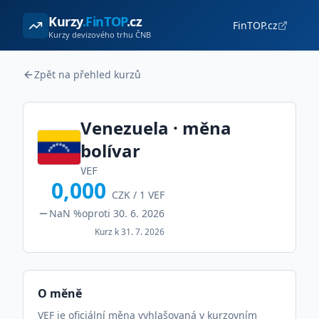
Kurzy
.FinTOP
.cz
FinTOP.cz
Kurzy devizového trhu ČNB
Zpět na přehled kurzů
Venezuela
· měna
bolívar
VEF
0,000
CZK /
1
VEF
NaN %
oproti
30. 6. 2026
Kurz k
31. 7. 2026
O měně
VEF je oficiální měna vyhlašovaná v kurzovním