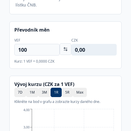
lístku ČNB.
Převodník měn
VEF
CZK
0,00
Kurz: 1
VEF
=
0,0000
CZK
Vývoj kurzu (CZK za 1
VEF
)
7D
1M
3M
1R
5R
Max
Klikněte na bod v grafu a zobrazte kurzy daného dne.
4,00
3,00