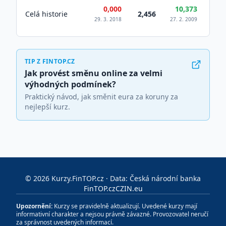
0,000
10,373
Celá historie
2,456
29. 3. 2018
27. 2. 2009
TIP Z FINTOP.CZ
Jak provést směnu online za velmi
výhodných podmínek?
Praktický návod, jak směnit eura za koruny za
nejlepší kurz.
©
2026
Kurzy.FinTOP.cz · Data: Česká národní banka
FinTOP.cz
CZIN.eu
Upozornění:
Kurzy se pravidelně aktualizují. Uvedené kurzy mají
informativní charakter a nejsou právně závazné. Provozovatel neručí
za správnost uvedených informací.