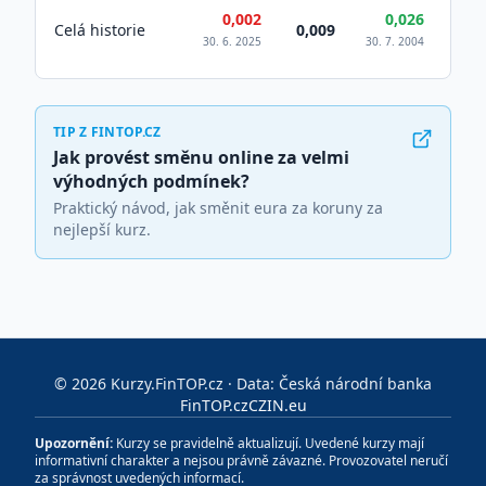
0,002
0,026
Celá historie
0,009
30. 6. 2025
30. 7. 2004
TIP Z FINTOP.CZ
Jak provést směnu online za velmi
výhodných podmínek?
Praktický návod, jak směnit eura za koruny za
nejlepší kurz.
©
2026
Kurzy.FinTOP.cz · Data: Česká národní banka
FinTOP.cz
CZIN.eu
Upozornění:
Kurzy se pravidelně aktualizují. Uvedené kurzy mají
informativní charakter a nejsou právně závazné. Provozovatel neručí
za správnost uvedených informací.