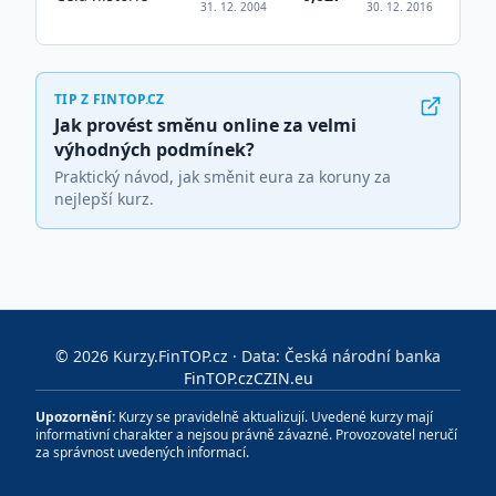
31. 12. 2004
30. 12. 2016
TIP Z FINTOP.CZ
Jak provést směnu online za velmi
výhodných podmínek?
Praktický návod, jak směnit eura za koruny za
nejlepší kurz.
©
2026
Kurzy.FinTOP.cz · Data: Česká národní banka
FinTOP.cz
CZIN.eu
Upozornění:
Kurzy se pravidelně aktualizují. Uvedené kurzy mají
informativní charakter a nejsou právně závazné. Provozovatel neručí
za správnost uvedených informací.