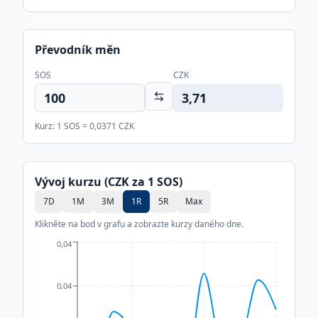
Převodník měn
SOS
CZK
3,71
Kurz: 1
SOS
=
0,0371
CZK
Vývoj kurzu (CZK za 1
SOS
)
7D
1M
3M
1R
5R
Max
Klikněte na bod v grafu a zobrazte kurzy daného dne.
0,04
0,04