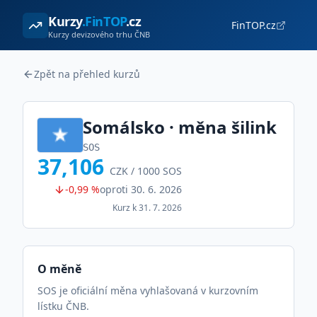
Kurzy
.FinTOP
.cz
FinTOP.cz
Kurzy devizového trhu ČNB
Zpět na přehled kurzů
Somálsko
· měna
šilink
SOS
37,106
CZK /
1000
SOS
-0,99 %
oproti
30. 6. 2026
Kurz k
31. 7. 2026
O měně
SOS je oficiální měna vyhlašovaná v kurzovním
lístku ČNB.