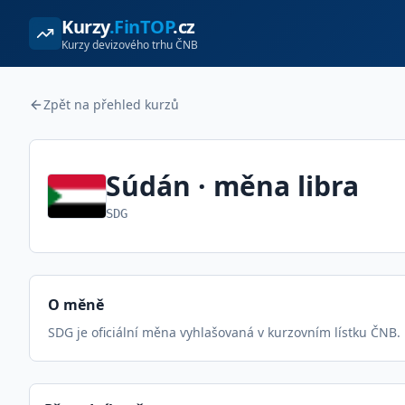
Kurzy
.FinTOP
.cz
Kurzy devizového trhu ČNB
Zpět na přehled kurzů
Súdán
· měna
libra
SDG
O měně
SDG je oficiální měna vyhlašovaná v kurzovním lístku ČNB.