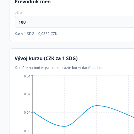
Převodník měn
SDG
Kurz: 1
SDG
=
0,0352
CZK
Vývoj kurzu (CZK za 1
SDG
)
Klikněte na bod v grafu a zobrazte kurzy daného dne.
0,04
0,04
0,04
0,03