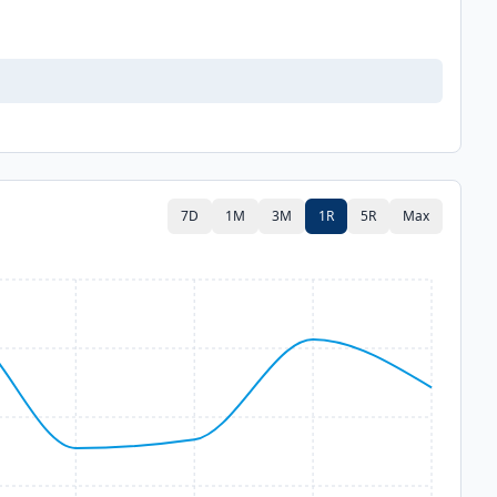
7D
1M
3M
1R
5R
Max