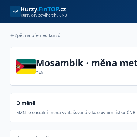
Kurzy
.FinTOP
.cz
Kurzy devizového trhu ČNB
Zpět na přehled kurzů
Mosambik
· měna
met
MZN
O měně
MZN je oficiální měna vyhlašovaná v kurzovním lístku ČNB.