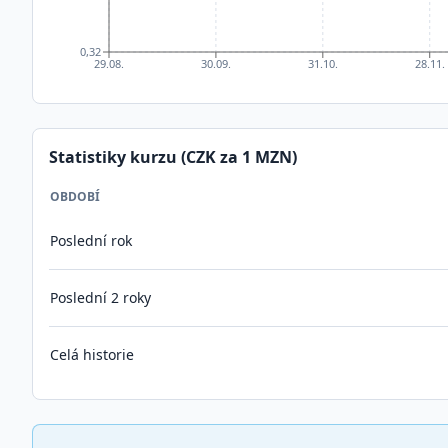
0,32
29.08.
30.09.
31.10.
28.11.
Statistiky kurzu (CZK za 1
MZN
)
OBDOBÍ
Poslední rok
Poslední 2 roky
Celá historie