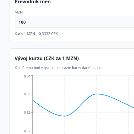
Převodník měn
MZN
Kurz: 1
MZN
=
0,3332
CZK
Vývoj kurzu (CZK za 1
MZN
)
Klikněte na bod v grafu a zobrazte kurzy daného dne.
0,34
0,33
0,33
0,32