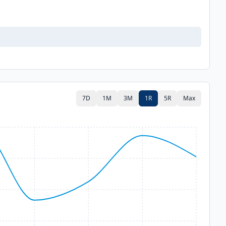
7D
1M
3M
1R
5R
Max