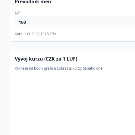
Převodník měn
LUF
Kurz: 1
LUF
=
0,7928
CZK
Vývoj kurzu (CZK za 1
LUF
)
Klikněte na bod v grafu a zobrazte kurzy daného dne.