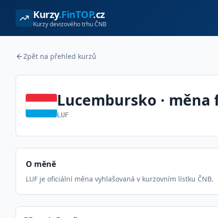
Kurzy
.FinTOP
.cz
Kurzy devizového trhu ČNB
Zpět na přehled kurzů
Lucembursko
· měna
LUF
O měně
LUF je oficiální měna vyhlašovaná v kurzovním lístku ČNB.