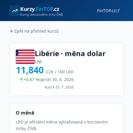
Kurzy
.FinTOP
.cz
FinTOP.cz
Kurzy devizového trhu ČNB
Zpět na přehled kurzů
Libérie
· měna
dolar
LRD
11,840
CZK /
100
LRD
+0,67 %
oproti
30. 6. 2026
Kurz k
31. 7. 2026
O měně
LRD je oficiální měna vyhlašovaná v kurzovním
lístku ČNB.