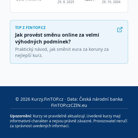
29. 8. 2025
29. 10. 2004
TIP Z FINTOP.CZ
Jak provést směnu online za velmi
výhodných podmínek?
Praktický návod, jak směnit eura za koruny za
nejlepší kurz.
©
2026
Kurzy.FinTOP.cz · Data: Česká národní banka
FinTOP.cz
CZIN.eu
Upozornění:
Kurzy se pravidelně aktualizují. Uvedené kurzy mají
informativní charakter a nejsou právně závazné. Provozovatel neručí
za správnost uvedených informací.