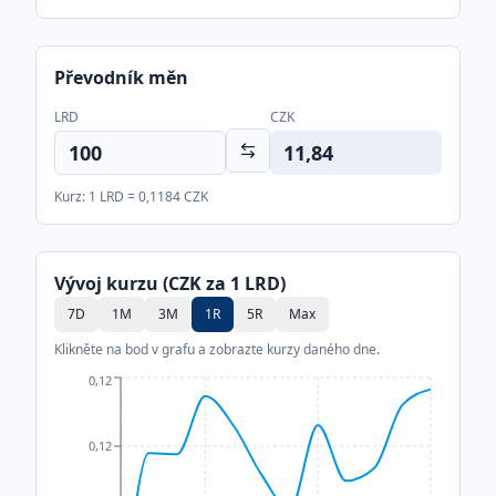
Převodník měn
LRD
CZK
11,84
Kurz: 1
LRD
=
0,1184
CZK
Vývoj kurzu (CZK za 1
LRD
)
7D
1M
3M
1R
5R
Max
Klikněte na bod v grafu a zobrazte kurzy daného dne.
0,12
0,12