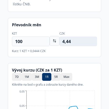
lístku ČNB.
Převodník měn
KZT
CZK
4,44
Kurz: 1
KZT
=
0,0444
CZK
Vývoj kurzu (CZK za 1
KZT
)
7D
1M
3M
1R
5R
Max
Klikněte na bod v grafu a zobrazte kurzy daného dne.
0,05
0,05