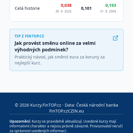
0,038
0,193
Celá historie
0,101
30. 9. 2025
31. 8. 2004
TIP Z FINTOP.CZ
Jak provést směnu online za velmi
výhodných podmínek?
Praktický návod, jak směnit eura za koruny za
nejlepší kurz.
©
2026
Kurzy.FinTOP.cz · Data: Česká národní banka
FinTOP.cz
CZIN.eu
Upozornění:
Kurzy se pravidelně aktualizují. Uvedené kurzy mají
informativní charakter a nejsou právně závazné. Provozovatel neručí
za správnost uvedených informací.