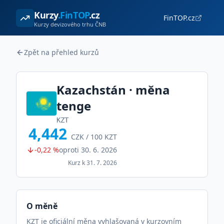
Kurzy
.FinTOP
.cz
FinTOP.cz
Kurzy devizového trhu ČNB
Zpět na přehled kurzů
Kazachstán
· měna
tenge
KZT
4,442
CZK /
100
KZT
-0,22 %
oproti
30. 6. 2026
Kurz k
31. 7. 2026
O měně
KZT je oficiální měna vyhlašovaná v kurzovním