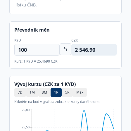
lístku ČNB.
Převodník měn
KYD
CZK
2 546,90
Kurz: 1
KYD
=
25,4690
CZK
Vývoj kurzu (CZK za 1
KYD
)
7D
1M
3M
1R
5R
Max
Klikněte na bod v grafu a zobrazte kurzy daného dne.
25,80
25,50