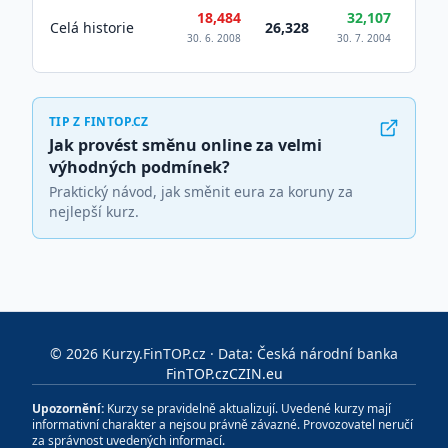
18,484
32,107
Celá historie
26,328
30. 6. 2008
30. 7. 2004
TIP Z FINTOP.CZ
Jak provést směnu online za velmi
výhodných podmínek?
Praktický návod, jak směnit eura za koruny za
nejlepší kurz.
©
2026
Kurzy.FinTOP.cz · Data: Česká národní banka
FinTOP.cz
CZIN.eu
Upozornění:
Kurzy se pravidelně aktualizují. Uvedené kurzy mají
informativní charakter a nejsou právně závazné. Provozovatel neručí
za správnost uvedených informací.