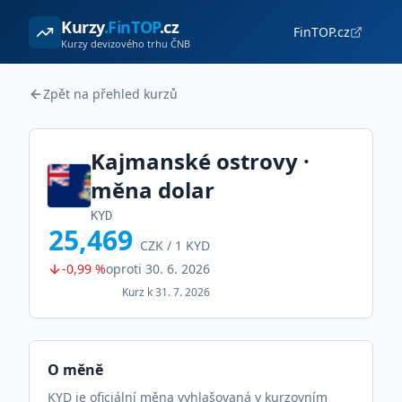
Kurzy
.FinTOP
.cz
FinTOP.cz
Kurzy devizového trhu ČNB
Zpět na přehled kurzů
Kajmanské ostrovy
·
měna
dolar
KYD
25,469
CZK /
1
KYD
-0,99 %
oproti
30. 6. 2026
Kurz k
31. 7. 2026
O měně
KYD je oficiální měna vyhlašovaná v kurzovním