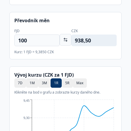
Převodník měn
FJD
CZK
938,50
Kurz: 1
FJD
=
9,3850
CZK
Vývoj kurzu (CZK za 1
FJD
)
7D
1M
3M
1R
5R
Max
Klikněte na bod v grafu a zobrazte kurzy daného dne.
9,45
9,30