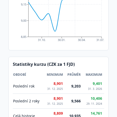
9,15
9,00
8,85
31.10.
30.01.
30.04.
31.07.
Statistiky kurzu (CZK za 1
FJD
)
OBDOBÍ
MINIMUM
PRŮMĚR
MAXIMUM
8,901
9,401
Poslední rok
9,203
31. 12. 2025
31. 3. 2026
8,901
10,406
Poslední 2 roky
9,566
31. 12. 2025
29. 11. 2024
8,809
14,761
Celá historie
10,935