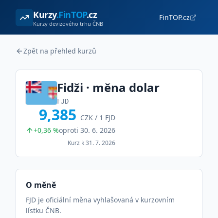
Kurzy
.FinTOP
.cz
FinTOP.cz
Kurzy devizového trhu ČNB
Zpět na přehled kurzů
Fidži
· měna
dolar
FJD
9,385
CZK /
1
FJD
+0,36 %
oproti
30. 6. 2026
Kurz k
31. 7. 2026
O měně
FJD je oficiální měna vyhlašovaná v kurzovním
lístku ČNB.