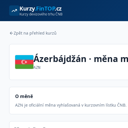
Kurzy
.FinTOP
.cz
Kurzy devizového trhu ČNB
Zpět na přehled kurzů
Ázerbájdžán
· měna
m
AZN
O měně
AZN je oficiální měna vyhlašovaná v kurzovním lístku ČNB.