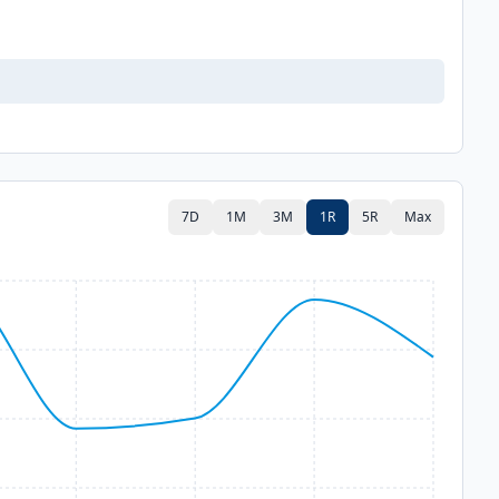
7D
1M
3M
1R
5R
Max