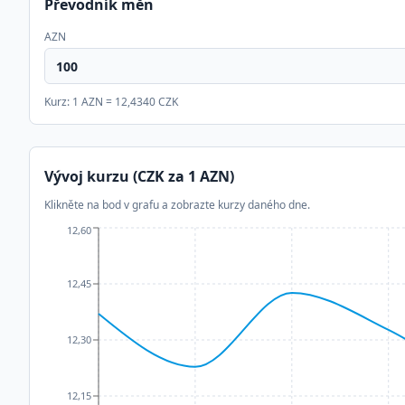
Převodník měn
AZN
Kurz: 1
AZN
=
12,4340
CZK
Vývoj kurzu (CZK za 1
AZN
)
Klikněte na bod v grafu a zobrazte kurzy daného dne.
12,60
12,45
12,30
12,15