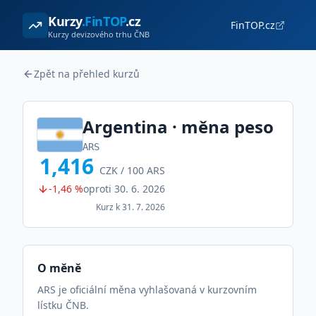
Kurzy
.FinTOP
.cz
FinTOP.cz
Kurzy devizového trhu ČNB
Zpět na přehled kurzů
Argentina
· měna
peso
ARS
1,416
CZK /
100
ARS
-1,46 %
oproti
30. 6. 2026
Kurz k
31. 7. 2026
O měně
ARS je oficiální měna vyhlašovaná v kurzovním
lístku ČNB.