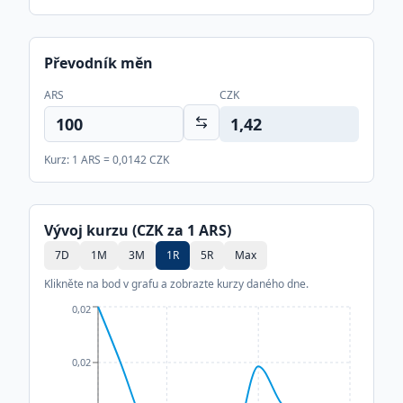
Převodník měn
ARS
CZK
1,42
Kurz: 1
ARS
=
0,0142
CZK
Vývoj kurzu (CZK za 1
ARS
)
7D
1M
3M
1R
5R
Max
Klikněte na bod v grafu a zobrazte kurzy daného dne.
0,02
0,02