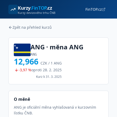
Kurzy
.FinTOP
.cz
FinTOP.cz
Kurzy devizového trhu ČNB
Zpět na přehled kurzů
ANG
· měna
ANG
ANG
12,966
CZK /
1
ANG
-3,97 %
oproti
28. 2. 2025
Kurz k
31. 3. 2025
O měně
ANG je oficiální měna vyhlašovaná v kurzovním
lístku ČNB.