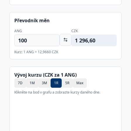
Převodník měn
ANG
CZK
1 296,60
Kurz: 1
ANG
=
12,9660
CZK
Vývoj kurzu (CZK za 1
ANG
)
7D
1M
3M
1R
5R
Max
Klikněte na bod v grafu a zobrazte kurzy daného dne.