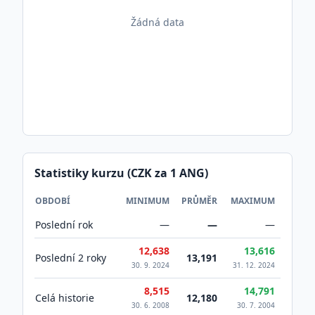
Žádná data
Statistiky kurzu (CZK za 1
ANG
)
OBDOBÍ
MINIMUM
PRŮMĚR
MAXIMUM
Poslední rok
—
—
—
12,638
13,616
Poslední 2 roky
13,191
30. 9. 2024
31. 12. 2024
8,515
14,791
Celá historie
12,180
30. 6. 2008
30. 7. 2004